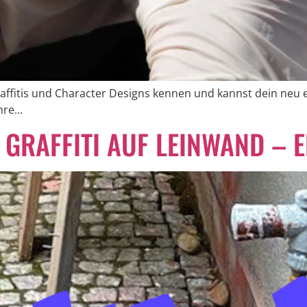
affitis und Character Designs kennen und kannst dein neu e
ahre…
 GRAFFITI AUF LEINWAND –