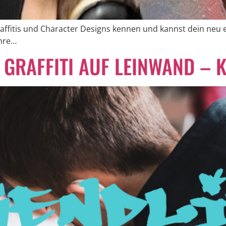
affitis und Character Designs kennen und kannst dein neu e
ahre…
GRAFFITI AUF LEINWAND – K