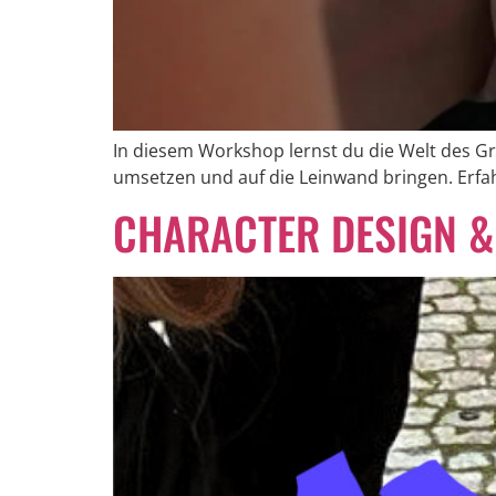
In diesem Workshop lernst du die Welt des Gr
umsetzen und auf die Leinwand bringen. Erf
CHARACTER DESIGN &