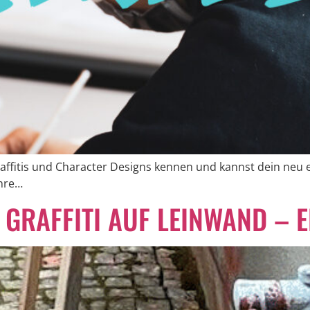
affitis und Character Designs kennen und kannst dein neu e
ahre…
 GRAFFITI AUF LEINWAND –