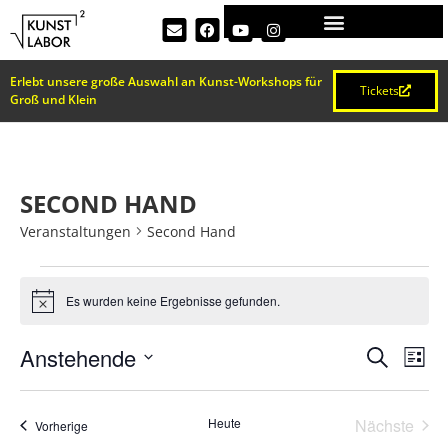
Erlebt unsere große Auswahl an Kunst-Workshops für
Tickets
Groß und Klein
SECOND HAND
Veranstaltungen
Second Hand
Es wurden keine Ergebnisse gefunden.
Hinweis
VERA
Ve
Anstehende
Suche
Liste
Datum
An
SUCH
wählen.
Na
Vera
Heute
Nächste
Veranstaltungen
Vorherige