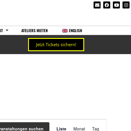
KT
ATELIERS MIETEN
ENGLISH
Jetzt Tickets sichern!
Veranstaltung
ranstaltungen suchen
Liste
Monat
Tag