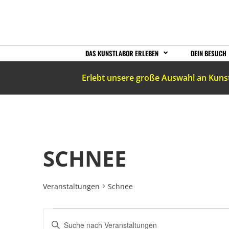
DAS KUNSTLABOR ERLEBEN
DEIN BESUCH
Erlebt unsere große Auswahl an Kuns
SCHNEE
Veranstaltungen
Schnee
VERANSTALTUNGEN
Bitte
Schlüsselwort