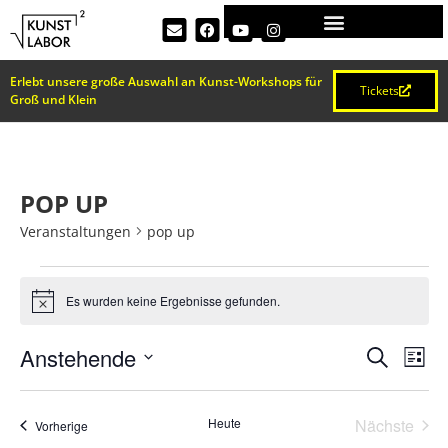
Erlebt unsere große Auswahl an Kunst-Workshops für
Tickets
Groß und Klein
POP UP
Veranstaltungen
pop up
Es wurden keine Ergebnisse gefunden.
Hinweis
VERA
Ve
Anstehende
Suche
Liste
Datum
An
SUCH
wählen.
Na
Vera
Heute
Nächste
Veranstaltungen
Vorherige