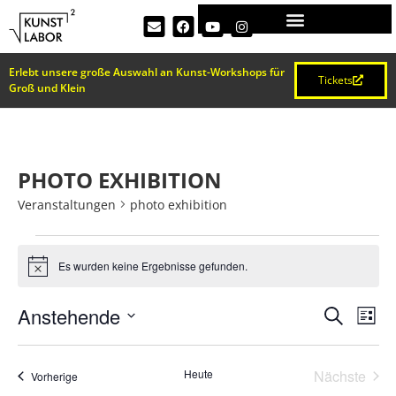
Erlebt unsere große Auswahl an Kunst-Workshops für
Tickets
Groß und Klein
PHOTO EXHIBITION
Veranstaltungen
photo exhibition
Es wurden keine Ergebnisse gefunden.
Hinweis
VERA
Ve
Anstehende
Suche
Liste
Datum
An
SUCH
wählen.
Na
Vera
Heute
Nächste
Veranstaltungen
Vorherige