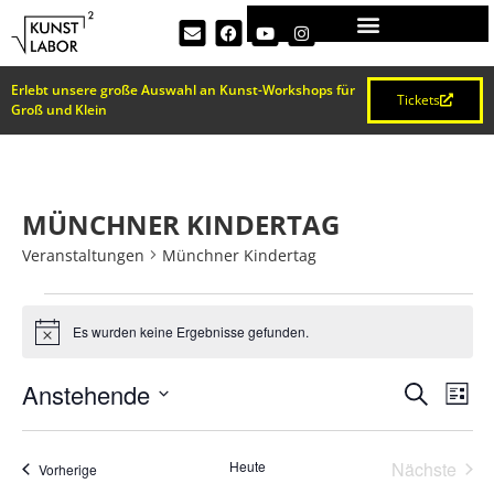
Erlebt unsere große Auswahl an Kunst-Workshops für
Tickets
Groß und Klein
MÜNCHNER KINDERTAG
Veranstaltungen
Münchner Kindertag
Es wurden keine Ergebnisse gefunden.
Hinweis
VERA
Ve
Anstehende
Suche
Liste
Datum
An
SUCH
wählen.
Na
Vera
Heute
Nächste
Veranstaltungen
Vorherige