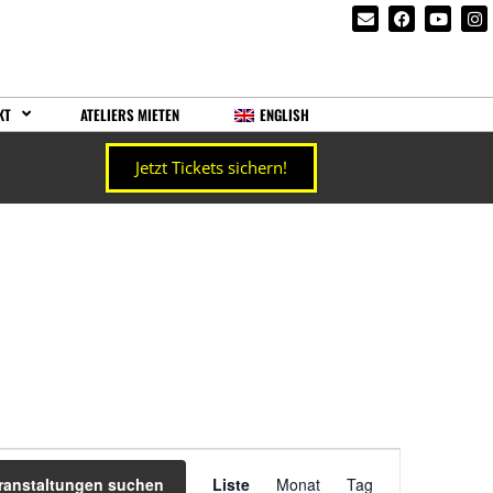
KT
ATELIERS MIETEN
ENGLISH
Jetzt Tickets sichern!
Veranstaltung
ranstaltungen suchen
Liste
Monat
Tag