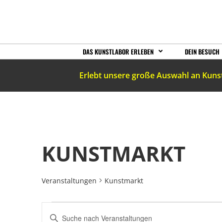
DAS KUNSTLABOR ERLEBEN
DEIN BESUCH
Erlebt unsere große Auswahl an Kuns
KUNSTMARKT
Veranstaltungen
Kunstmarkt
VERANSTALTUNGEN
Bitte
Schlüsselwort