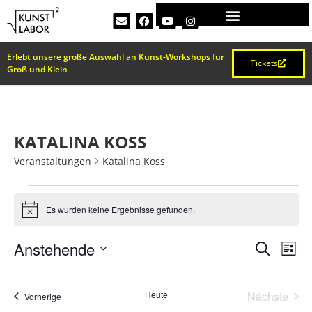
Erlebt unsere große Auswahl an Kunst-Workshops für
Tickets
Groß und Klein
KATALINA KOSS
Veranstaltungen
Katalina Koss
Es wurden keine Ergebnisse gefunden.
Hinweis
VERA
Ve
Anstehende
Suche
Liste
Datum
An
SUCH
wählen.
Na
Vera
Heute
Nächste
Veranstaltungen
Vorherige