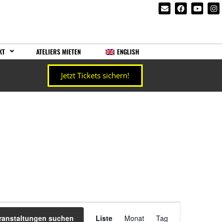
KT
ATELIERS MIETEN
ENGLISH
Jetzt Tickets sichern!
Veranstaltung
ranstaltungen suchen
Liste
Monat
Tag