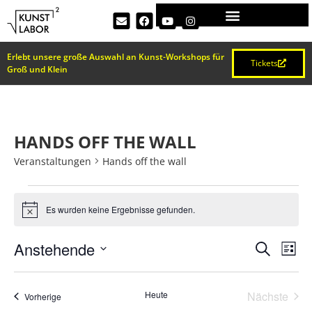
Erlebt unsere große Auswahl an Kunst-Workshops für
Tickets
Groß und Klein
HANDS OFF THE WALL
Veranstaltungen
Hands off the wall
Es wurden keine Ergebnisse gefunden.
Hinweis
VERA
Ve
Anstehende
Suche
Liste
Datum
An
SUCH
wählen.
Na
Vera
Heute
Nächste
Veranstaltungen
Vorherige