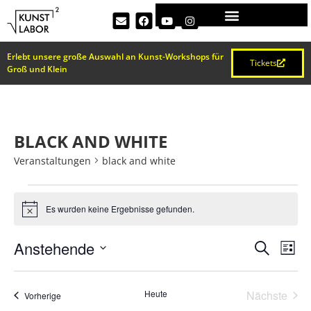
Erlebt unsere große Auswahl an Kunst-Workshops für
Tickets
Groß und Klein
BLACK AND WHITE
Veranstaltungen
black and white
Es wurden keine Ergebnisse gefunden.
Hinweis
VERA
Ve
Anstehende
Suche
Liste
Datum
An
SUCH
wählen.
Na
Vera
Heute
Nächste
Veranstaltungen
Vorherige