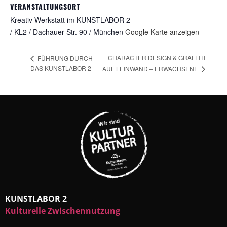
VERANSTALTUNGSORT
Kreativ Werkstatt im KUNSTLABOR 2
/ KL2 / Dachauer Str. 90 / München
Google Karte anzeigen
CHARACTER DESIGN & GRAFFITI
FÜHRUNG DURCH
DAS KUNSTLABOR 2
AUF LEINWAND – ERWACHSENE
KUNSTLABOR 2
Kulturelle Zwischennutzung