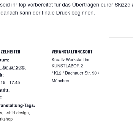
id ihr top vorbereitet für das Übertragen eurer Skizze a
danach kann der finale Druck beginnen.
NZELHEITEN
VERANSTALTUNGSORT
Kreativ Werkstatt im
tum:
KUNSTLABOR 2
. Januar 2025
/ KL2 / Dachauer Str. 90 /
it:
München
:15 - 17:45
tritt:
€
ranstaltung-Tags:
ds
,
t-shirt design
,
rkshop