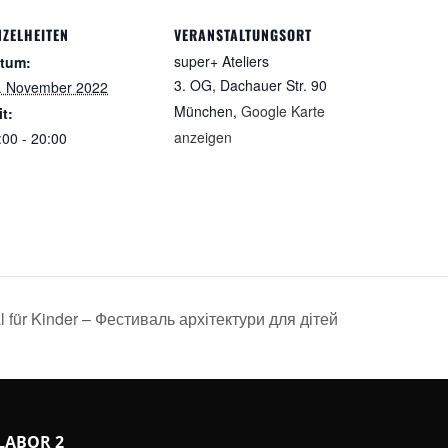
NZELHEITEN
VERANSTALTUNGSORT
super+ Ateliers
tum:
3. OG, Dachauer Str. 90
. November 2022
München
,
Google Karte
it:
anzeigen
:00 - 20:00
l für Kinder – Фестиваль архітектури для дітей
LABOR 2