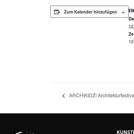
EI
Zum Kalender hinzufügen
Da
12
Ze
12
ARCHIKIDZ! Architekturfestiva
KUNST