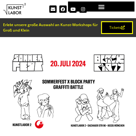
Erlebt unsere große Auswahl an Kunst-Workshops für
Tickets
Groß und Klein