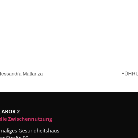
lessandra Mattanza
FÜHRU
LABOR 2
elle Zwischennutzung
emaliges Gesundheitshaus