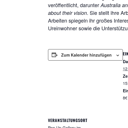
veröffentlicht, darunter
Australia an
. Sie stellt ihre
about their vision
Arbeiten spiegeln ihr großes Inte
Ureinwohner sowie die Unterstützu
EI
Zum Kalender hinzufügen
Da
12
Ze
15
Ein
8€
VERANSTALTUNGSORT
Pop Up Gallery im