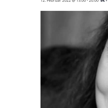
8€ -
12. Februar 2022 @ 15:00
-
20:00