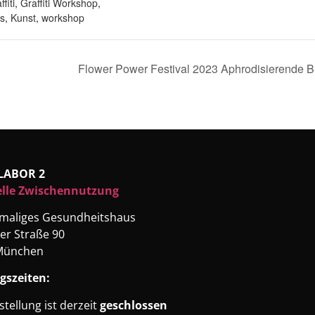
ffiti
,
Graffiti Workshop
,
ds
,
Kunst
,
workshop
Flower Power Festival 2023 Aphrodisierende B
LABOR 2
elle Zwischennutzung
emaliges Gesundheitshaus
er Straße 90
München
gszeiten:
stellung ist derzeit
geschlossen