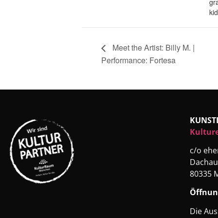
gra
ki
Meet the Artist: Billy M. |
Performance: Fortesa
KUNST
Kultur
c/o eh
Dachau
80335 
Öffnun
Die Aus