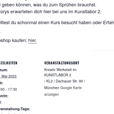
nd geben können, was du zum Sprühen brauchst.
orys erwarteten dich hier bei uns im Kunstlabor 2.
lltest du schonmal einen Kurs besucht haben oder Erfah
.
ebshop kaufen:
hier.
NZELHEITEN
VERANSTALTUNGSORT
Kreativ Werkstatt im
tum:
KUNSTLABOR 2
. Mai 2023
/ KL2 / Dachauer Str. 90 /
it:
München
Google Karte
:00 - 17:30
anzeigen
tritt:
€
ranstaltung-Tags: