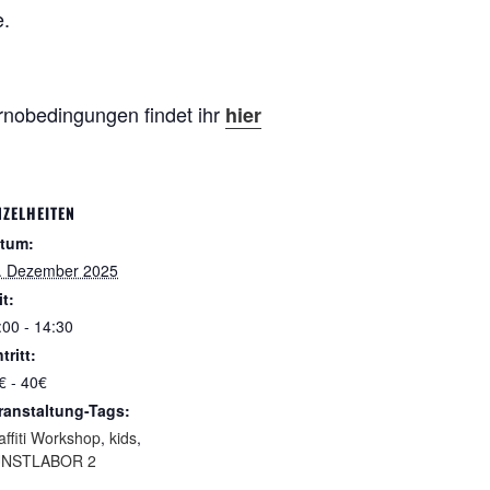
e.
rnobedingungen findet ihr
hier
NZELHEITEN
tum:
. Dezember 2025
it:
:00 - 14:30
tritt:
€ - 40€
ranstaltung-Tags:
affiti Workshop
,
kids
,
NSTLABOR 2