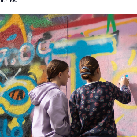
5€ - 40€