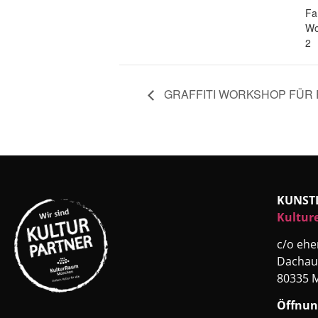
Fa
Wo
2
GRAFFITI WORKSHOP FÜR 
KUNST
Kultur
c/o eh
Dachau
80335 
Öffnun