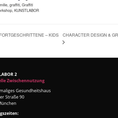
milie
,
graffiti
,
Graffiti
rkshop
,
KUNSTLABOR
FORTGESCHRITTENE – KIDS
CHARACTER DESIGN & GRA
LABOR 2
elle Zwischennutzung
emaliges Gesundheitshaus
er Straße 90
München
gszeiten: