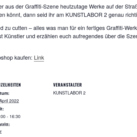
ler aus der Graffiti-Szene heutzutage Werke auf der Stra
ellen könnt, dann seid ihr am KUNSTLABOR 2 genau richti
nd zu cutten – alles was man für ein fertiges Graffiti-Wer
elbst Künstler und erzählen euch aufregendes über die Sz
ebshop kaufen:
Link
NZELHEITEN
VERANSTALTER
KUNSTLABOR 2
tum:
 April 2022
it:
:00 - 16:30
tritt:
€