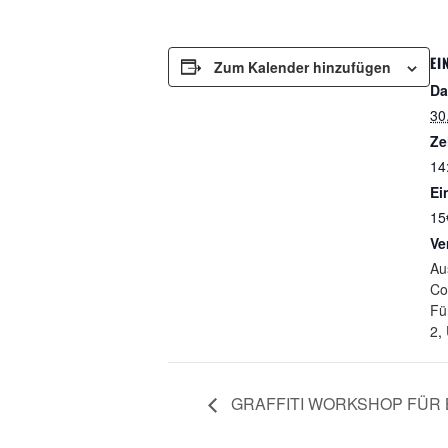
EI
Zum Kalender hinzufügen
Da
30
Ze
14
Ein
15
Ve
Au
Co
Fü
2
,
GRAFFITI WORKSHOP FÜR 