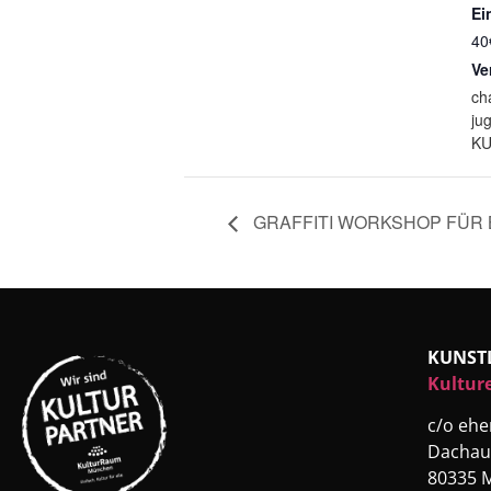
Ein
40
Ve
ch
ju
KU
GRAFFITI WORKSHOP FÜR 
KUNST
Kultur
c/o eh
Dachau
80335 