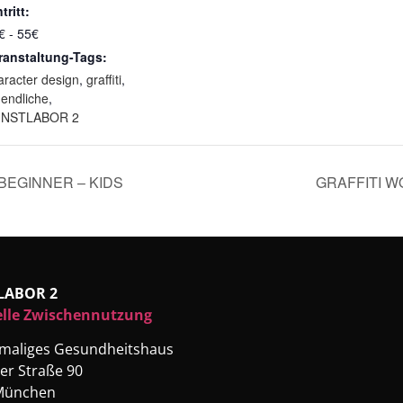
tritt:
€ - 55€
ranstaltung-Tags:
aracter design
,
graffiti
,
gendliche
,
NSTLABOR 2
BEGINNER – KIDS
GRAFFITI W
LABOR 2
elle Zwischennutzung
emaliges Gesundheitshaus
er Straße 90
München