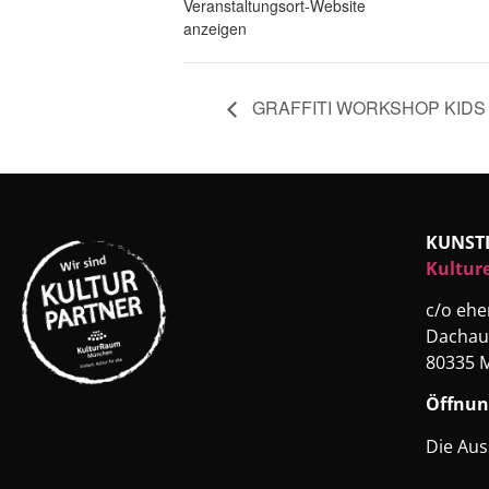
Veranstaltungsort-Website
anzeigen
GRAFFITI WORKSHOP KIDS
KUNST
Kultur
c/o eh
Dachau
80335 
Öffnun
Die Aus