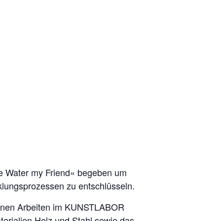
»Be Water my Friend« begeben um
cklungsprozessen zu entschlüsseln.
iedenen Arbeiten im KUNSTLABOR
terialien Holz und Stahl sowie das