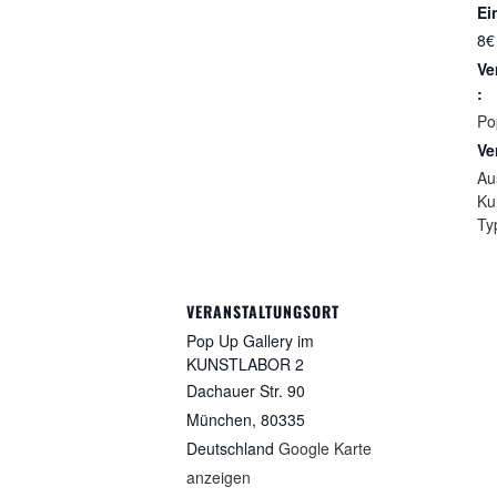
Ein
8€
Ve
:
Po
Ve
Au
Ku
Ty
VERANSTALTUNGSORT
Pop Up Gallery im
KUNSTLABOR 2
Dachauer Str. 90
München
,
80335
Deutschland
Google Karte
anzeigen