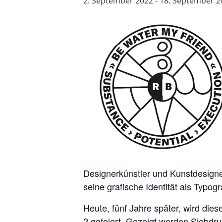
2. September 2022
-
18. September 2
Designerkünstler und Kunstdesigne
seine grafische Identität als Typo
Heute, fünf Jahre später, wird d
2 gefeiert. Gezeigt werden Siebdru