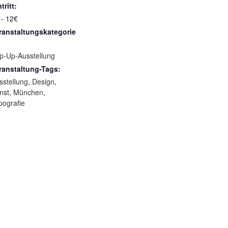
tritt:
 - 12€
ranstaltungskategorie
p-Up-Ausstellung
ranstaltung-Tags:
sstellung
,
Design
,
nst
,
München
,
pografie