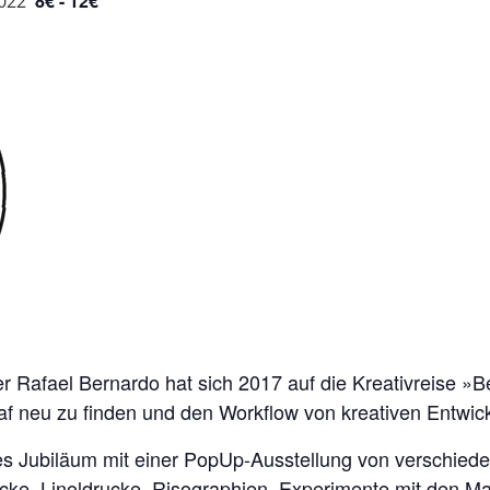
8€ - 12€
022
r Rafael Bernardo hat sich 2017 auf die Kreativreise 
graf neu zu finden und den Workflow von kreativen Entwi
ieses Jubiläum mit einer PopUp-Ausstellung von versch
cke, Linoldrucke, Risographien, Experimente mit den Ma