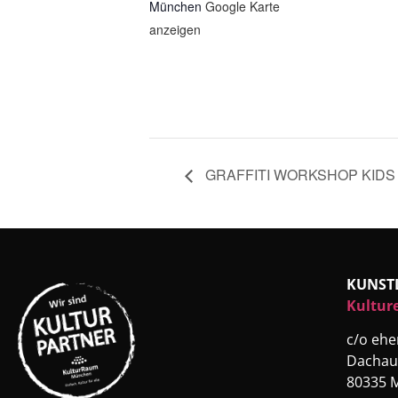
München
Google Karte
anzeigen
GRAFFITI WORKSHOP KIDS
KUNST
Kultur
c/o eh
Dachau
80335 