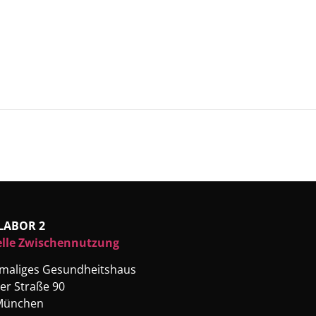
LABOR 2
elle Zwischennutzung
emaliges Gesundheitshaus
er Straße 90
München