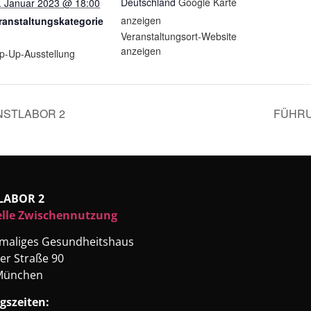
Deutschland
Google Karte
. Januar 2023 @ 18:00
anzeigen
ranstaltungskategorie
Veranstaltungsort-Website
anzeigen
p-Up-Ausstellung
STLABOR 2
FÜHRU
LABOR 2
elle Zwischennutzung
emaliges Gesundheitshaus
er Straße 90
München
gszeiten: