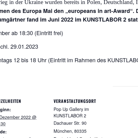
eg in der Ukraine wurden bereits in Polen, Deutschland, I
men des Europa Mai den „europeans in art-Award“. 
aumgärtner fand im Juni 2022 im KUNSTLABOR 2 sta
r ab 18:30 (Eintritt frei)
schl. 29.01.2023
ags 12 bis 18 Uhr (Eintritt im Rahmen des KUNSTLABO
NZELHEITEN
VERANSTALTUNGSORT
Pop Up Gallery im
ginn:
KUNSTLABOR 2
 Dezember 2022 @
Dachauer Str. 90
:30
München
,
80335
de: