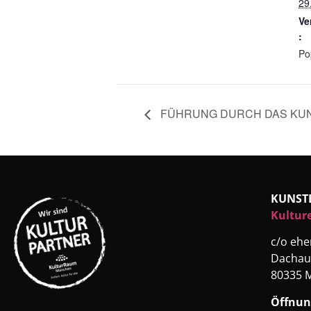
29
Ve
:
Po
FÜHRUNG DURCH DAS KUN
KUNST
Kultur
c/o eh
Dachau
80335 
Öffnun