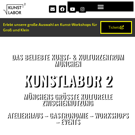
Erlebt unsere große Auswahl an Kunst-Workshops für
Tickets
Groß und Klein
DAS BELIEBTE KUNST- & KULTURZENTRUM
MÜNCHEN
KUNSTLABOR 2
MÜNCHENS GRÖSSTE KULTURELLE Z
WISCHENNUTZUNG
ATELIERHAUS – GASTRONOMIE – WORKSHOPS
– EVENTS