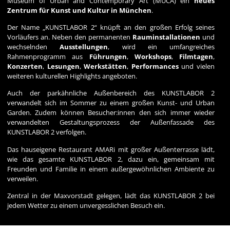
Museum of Urban and Contemporary Art (MUCA)
ein
neues
Zentrum für Kunst und Kultur in München
.
Der Name „KUNSTLABOR 2“ knüpft an den großen Erfolg seines
Vorläufers an. Neben den permanenten
Rauminstallationen
und
wechselnden
Ausstellungen
, wird ein umfangreiches
Rahmenprogramm aus
Führungen
,
Workshops
,
Filmtagen
,
Konzerten
,
Lesungen
,
Werkstätten
,
Performances
und vielen
weiteren kulturellen Highlights angeboten.
Auch der parkähnliche Außenbereich des KUNSTLABOR 2
verwandelt sich im Sommer zu einem großen Kunst- und Urban
Garden. Zudem können Besucher:innen den sich immer wieder
verwandelten Gestaltungsprozess der Außenfassade des
KUNSTLABOR 2 verfolgen.
Das hauseigene Restaurant
AMARi
mit großer Außenterrasse lädt,
wie das gesamte KUNSTLABOR 2, dazu ein, gemeinsam mit
Freunden und Familie in einem außergewöhnlichen Ambiente zu
verweilen.
Zentral in der Maxvorstadt gelegen, lädt das KUNSTLABOR 2 bei
jedem Wetter zu einem unvergesslichen Besuch ein.