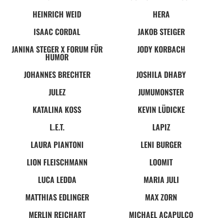
HEINRICH WEID
HERA
ISAAC CORDAL
JAKOB STEIGER
JANINA STEGER X FORUM FÜR
JODY KORBACH
HUMOR
JOHANNES BRECHTER
JOSHILA DHABY
JULEZ
JUMUMONSTER
KATALINA KOSS
KEVIN LÜDICKE
L.E.T.
LAPIZ
LAURA PIANTONI
LENI BURGER
LION FLEISCHMANN
LOOMIT
LUCA LEDDA
MARIA JULI
MATTHIAS EDLINGER
MAX ZORN
MERLIN REICHART
MICHAEL ACAPULCO