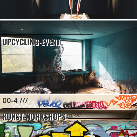
00-3 ///
UPCYCLING-EVENT
00-4 ///
KUNST-WORKSHOPS