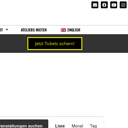
KT
ATELIERS MIETEN
ENGLISH
Jetzt Tickets sichern!
Veranstaltung
ranstaltungen suchen
Liste
Monat
Tag