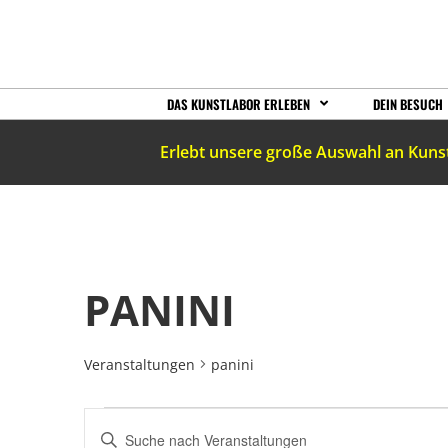
DAS KUNSTLABOR ERLEBEN
DEIN BESUCH
Erlebt unsere große Auswahl an Kuns
PANINI
Veranstaltungen
panini
VERANSTALTUNGEN
Bitte
Schlüsselwort