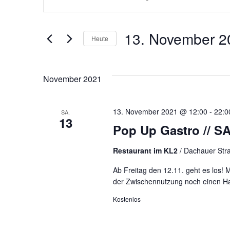
eingeben.
SUCHE
Suche
nach
Veranstaltungen
UND
13. November 2
Schlüsselwort.
Heute
Datum
ANSICHTEN,
wählen.
November 2021
NAVIGATION
13. November 2021 @ 12:00
-
22:0
SA.
13
Pop Up Gastro // S
Restaurant im KL2
/ Dachauer Str
Ab Freitag den 12.11. geht es los
der Zwischennutzung noch einen H
Kostenlos