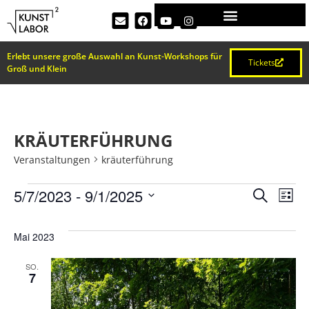
Erlebt unsere große Auswahl an Kunst-Workshops für
Tickets
Groß und Klein
KRÄUTERFÜHRUNG
Veranstaltungen
kräuterführung
VERA
Ve
5/7/2023
 - 
9/1/2025
Suche
Liste
Datum
An
SUCH
wählen.
Mai 2023
Na
UND
SO.
7
ANSI