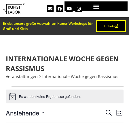
Erlebt unsere große Auswahl an Kunst-Workshops für
Tickets
Groß und Klein
INTERNATIONALE WOCHE GEGEN
RASSISMUS
Veranstaltungen
Internationale Woche gegen Rassismus
Es wurden keine Ergebnisse gefunden.
Hinweis
VERA
Ve
Anstehende
Suche
Liste
Datum
An
SUCH
wählen.