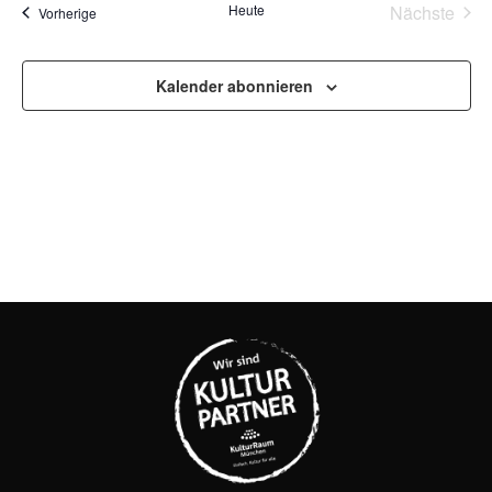
Na
Vera
Heute
Nächste
Veranstaltungen
Vorherige
UND
ANSI
Kalender abonnieren
NAVI