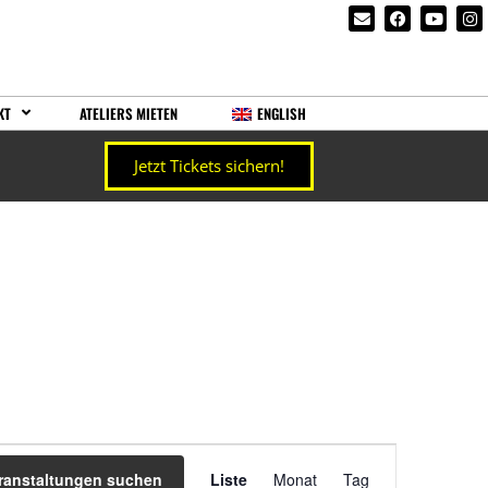
KT
ATELIERS MIETEN
ENGLISH
Jetzt Tickets sichern!
Veranstaltung
ranstaltungen suchen
Liste
Monat
Tag