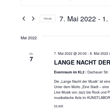
eingeben.
SUCHE
Suche
nach
Veranstaltungen
UND
7. Mai 2022
 - 
1.
Schlüsselwort.
Heute
Datum
ANSICHTEN,
wählen.
Mai 2022
NAVIGATION
7. Mai 2022 @ 20:00
-
8. Mai 2022
SA.
7
LANGE NACHT DER
Eventraum im KL2
/ Dachauer Str.
Die „Lange Nacht der Musik“ ist ein
Unter dem Motto „Eine Stadt – eine
Live-Musik von Jazz bis Rock und P
musikalische Acts im KUNSTLABOR 2
23,40€