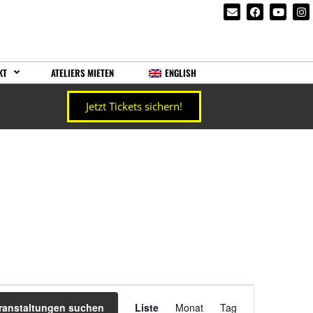
KT
ATELIERS MIETEN
ENGLISH
Jetzt Tickets sichern!
Veranstaltung
ranstaltungen suchen
Liste
Monat
Tag