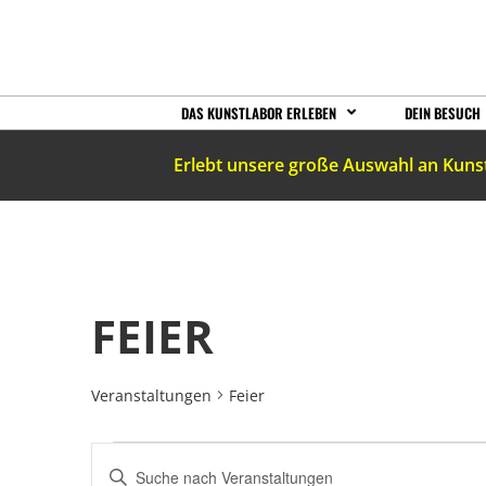
DAS KUNSTLABOR ERLEBEN
DEIN BESUCH
Erlebt unsere große Auswahl an Kuns
FEIER
Veranstaltungen
Feier
VERANSTALTUNGEN
Bitte
Schlüsselwort