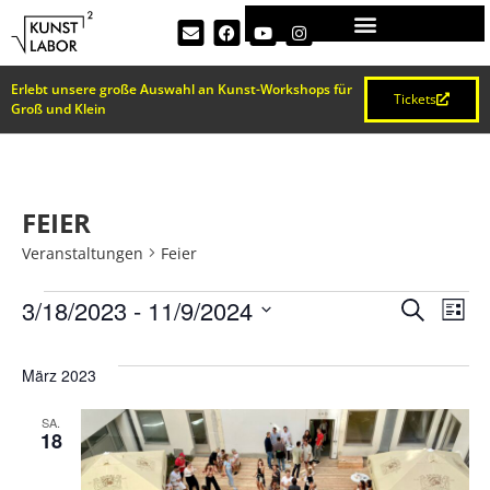
Erlebt unsere große Auswahl an Kunst-Workshops für
Tickets
Groß und Klein
FEIER
Veranstaltungen
Feier
VERA
Ve
3/18/2023
 - 
11/9/2024
Suche
Liste
Datum
An
SUCH
wählen.
März 2023
Na
UND
SA.
18
ANSI