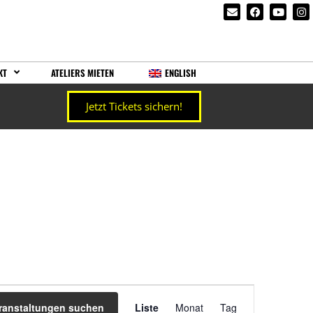
KT
ATELIERS MIETEN
ENGLISH
Jetzt Tickets sichern!
Veranstaltung
ranstaltungen suchen
Liste
Monat
Tag