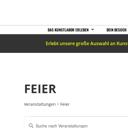
DAS KUNSTLABOR ERLEBEN
DEIN BESUCH
Erlebt unsere große Auswahl an Kuns
FEIER
Veranstaltungen
Feier
VERANSTALTUNGEN
Bitte
Schlüsselwort