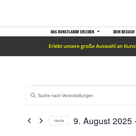
DAS KUNSTLABOR ERLEBEN
DEIN BESUCH
Erlebt unsere große Auswahl an Kuns
VERANSTALTUNGEN
Bitte
Schlüsselwort
eingeben.
SUCHE
Suche
nach
Veranstaltungen
UND
9. August 2025
 
Schlüsselwort.
Heute
Datum
wählen.