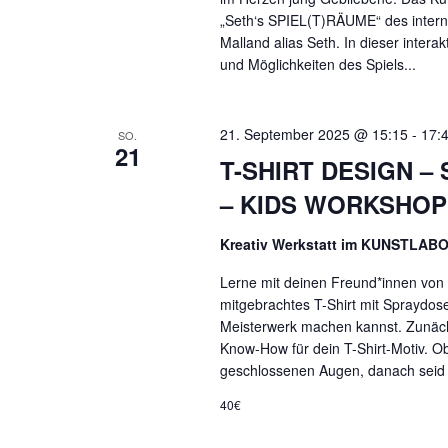
„Seth‘s SPIEL(T)RÄUME“ des interna
Malland alias Seth. In dieser interak
und Möglichkeiten des Spiels...
21. September 2025 @ 15:15
-
17:
SO.
21
T-SHIRT DESIGN 
– KIDS WORKSHOP
Kreativ Werkstatt im KUNSTLAB
Lerne mit deinen Freund*innen von 
mitgebrachtes T-Shirt mit Sprayd
Meisterwerk machen kannst. Zunäch
Know-How für dein T-Shirt-Motiv. Ob
geschlossenen Augen, danach seid ihr
40€