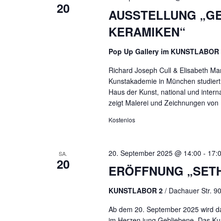
20
AUSSTELLUNG „G
KERAMIKEN“
Pop Up Gallery im KUNSTLABOR
Richard Joseph Cull & Elisabeth Mar
Kunstakademie in München studiert 
Haus der Kunst, national und interna
zeigt Malerei und Zeichnungen von R
Kostenlos
20. September 2025 @ 14:00
-
17:
SA.
20
ERÖFFNUNG „SETH
KUNSTLABOR 2
/ Dachauer Str. 
Ab dem 20. September 2025 wird da
im Herzen jung Gebliebene. Das Ku