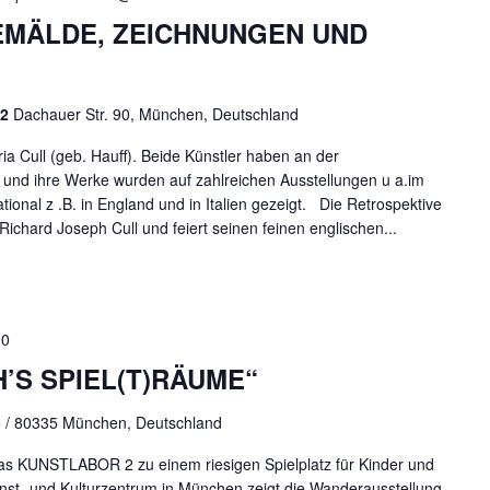
EMÄLDE, ZEICHNUNGEN UND
 2
Dachauer Str. 90, München, Deutschland
ia Cull (geb. Hauff). Beide Künstler haben an der
und ihre Werke wurden auf zahlreichen Ausstellungen u a.im
tional z .B. in England und in Italien gezeigt. Die Retrospektive
ichard Joseph Cull und feiert seinen feinen englischen...
00
’S SPIEL(T)RÄUME“
90 / 80335 München, Deutschland
s KUNSTLABOR 2 zu einem riesigen Spielplatz für Kinder und
nst- und Kulturzentrum in München zeigt die Wanderausstellung