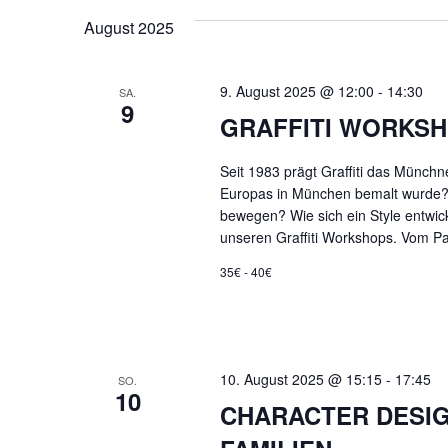
ANSICHTEN,
August 2025
NAVIGATION
9. August 2025 @ 12:00
-
14:30
SA.
9
GRAFFITI WORKSH
Seit 1983 prägt Graffiti das Münchn
Europas in München bemalt wurde?
bewegen? Wie sich ein Style entwick
unseren Graffiti Workshops. Vom Pa
35€ - 40€
10. August 2025 @ 15:15
-
17:45
SO.
10
CHARACTER DESIG