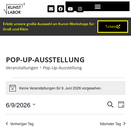
Erlebt unsere große Auswahl an Kunst-Workshops für
Tickets
Groß und Klein
POP-UP-AUSSTELLUNG
Veranstaltungen
Pop-Up-Ausstellung
Keine Veranstaltungen für 9. Juni 2026 vorgesehen.
Hinweis
VERA
Ve
6/9/2026
Suche
Tag
Datum
An
SUCH
wählen.
Na
Vorheriger Tag
Nächster Tag