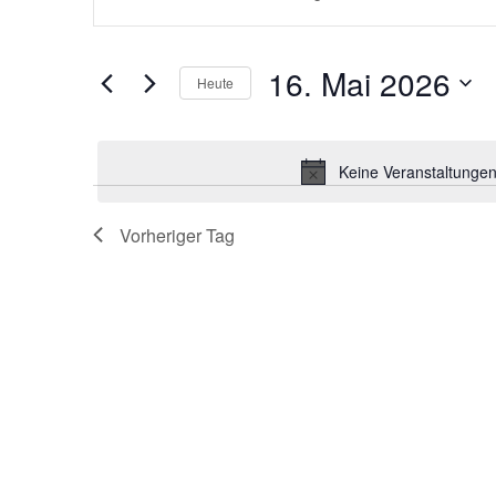
eingeben.
SUCHE
Suche
nach
Veranstaltungen
UND
16. Mai 2026
Schlüsselwort.
Heute
Datum
ANSICHTEN,
wählen.
Keine Veranstaltungen
NAVIGATION
Vorheriger Tag